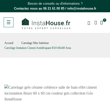
Besoin de conseils ou d'informations ?
Contactez nous au
06 21 61 00 85
/
info@instahouse.fr
0
Basculer
☰
la
navigation
Accueil
Carrelage Mur Intérieur
Carrelage Imitation Ciment Antidérapant R10 60x60 Ama