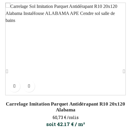
‹
›
Carrelage Imitation Parquet Antidérapant R10 20x120
Alabama
Prix
60,73 €
/colis
soit 42.17 € / m²