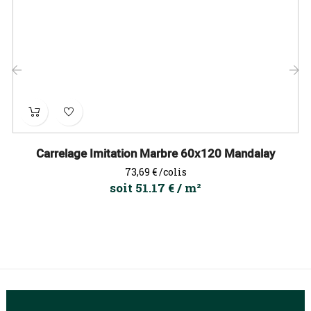
‹
›
Carrelage Imitation Marbre 60x120 Mandalay
Prix
73,69 €
/colis
soit 51.17 € / m²