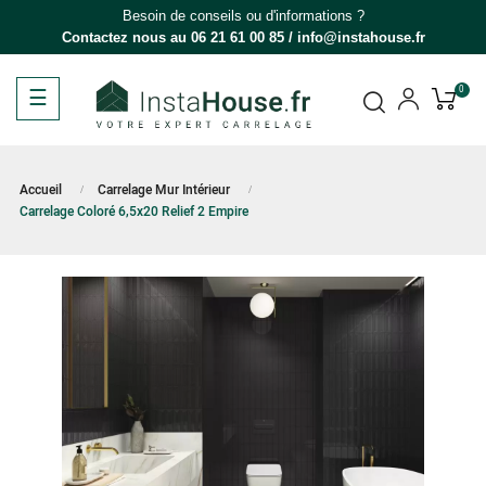
Besoin de conseils ou d'informations ?
Contactez nous au
06 21 61 00 85
/
info@instahouse.fr
Basculer
☰
0
la
navigation
Accueil
Carrelage Mur Intérieur
Carrelage Coloré 6,5x20 Relief 2 Empire