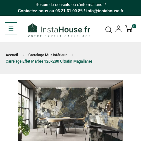
Besoin de conseils ou d'informations ?
Contactez nous au
06 21 61 00 85
/
info@instahouse.fr
Basculer
☰
0
la
navigation
Accueil
Carrelage Mur Intérieur
Carrelage Effet Marbre 120x280 Ultrafin Magallanes