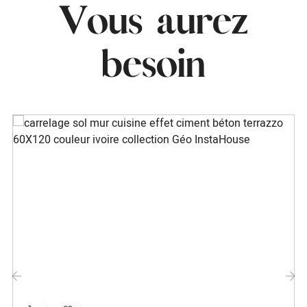
Vous aurez
besoin
‹
›