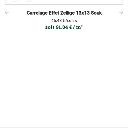
Carrelage Effet Zellige 13x13 Souk
Prix
46,43 €
/colis
‹
›
soit 91.04 € / m²