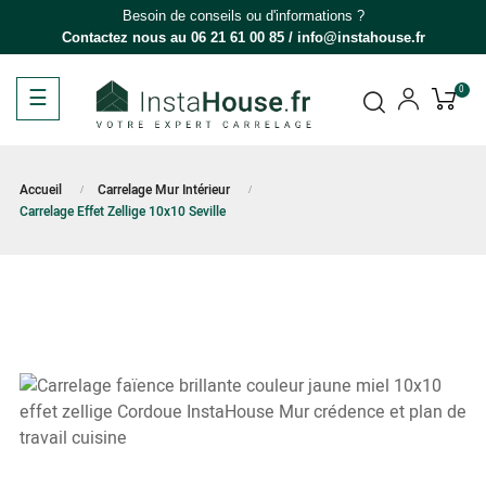
Besoin de conseils ou d'informations ?
Contactez nous au
06 21 61 00 85
/
info@instahouse.fr
Basculer
☰
0
la
navigation
Accueil
Carrelage Mur Intérieur
Carrelage Effet Zellige 10x10 Seville