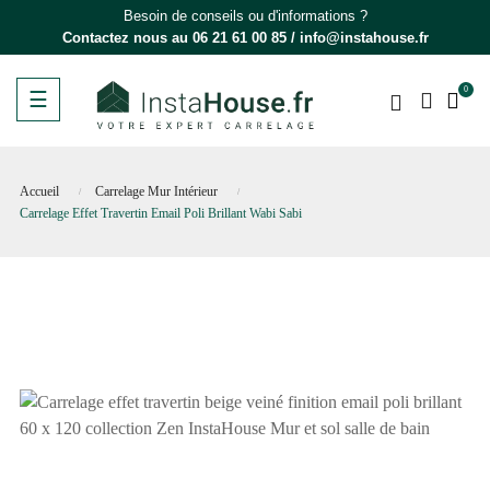
Besoin de conseils ou d'informations ?
Contactez nous au
06 21 61 00 85
/
info@instahouse.fr
0
Basculer
☰
la
navigation
Accueil
Carrelage Mur Intérieur
Carrelage Effet Travertin Email Poli Brillant Wabi Sabi