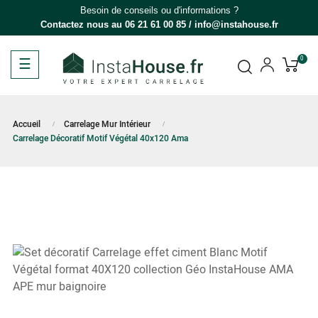
Besoin de conseils ou d'informations ?
Contactez nous au
06 21 61 00 85
/
info@instahouse.fr
Basculer
☰
0
la
navigation
Accueil
Carrelage Mur Intérieur
Carrelage Décoratif Motif Végétal 40x120 Ama