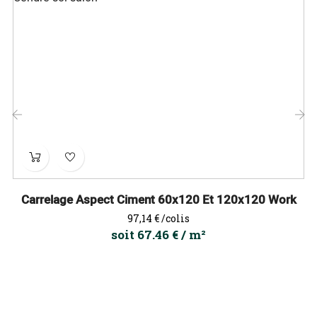
‹
›
Carrelage Aspect Ciment 60x120 Et 120x120 Work
Prix
97,14 €
/colis
soit 67.46 € / m²