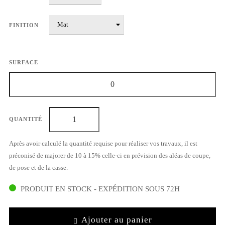
FINITION
SURFACE
QUANTITÉ
Après avoir calculé la quantité requise pour réaliser vos travaux, il est
préconisé de majorer de 10 à 15% celle-ci en prévision des aléas de coupe,
de pose et de la casse.
PRODUIT EN STOCK - EXPÉDITION SOUS 72H
Ajouter au panier