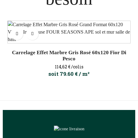
Carrelage Effet Marbre Gris Rosé 60x120 Fior Di
Pesco
Prix
114,62 €
/colis
soit 79.60 € / m²