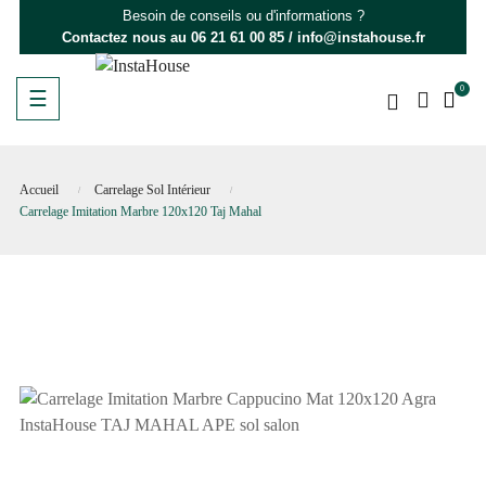
Besoin de conseils ou d'informations ?
Contactez nous au
06 21 61 00 85
/
info@instahouse.fr
0
Basculer
☰
la
navigation
Accueil
Carrelage Sol Intérieur
Carrelage Imitation Marbre 120x120 Taj Mahal