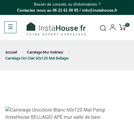
Besoin de conseils ou d'informations ?
Contactez nous au
06 21 61 00 85
/
info@instahouse.fr
Basculer
☰
0
la
navigation
Accueil
Carrelage Mur Intérieur
Carrelage Uni Clair 60x120 Mat Bellagio