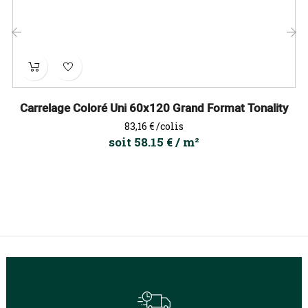
‹
›
Carrelage Coloré Uni 60x120 Grand Format Tonality
Prix
83,16 €
/colis
soit 58.15 € / m²