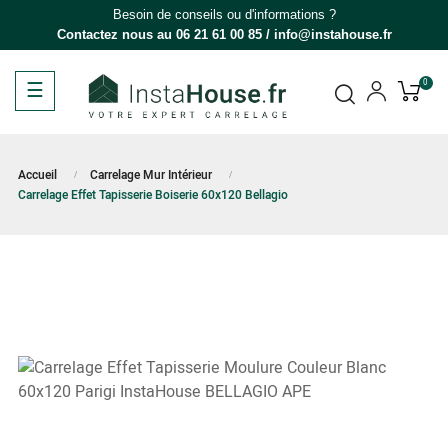
Besoin de conseils ou d'informations ?
Contactez nous au
06 21 61 00 85
/
info@instahouse.fr
Basculer
☰
0
la
navigation
Accueil
Carrelage Mur Intérieur
Carrelage Effet Tapisserie Boiserie 60x120 Bellagio