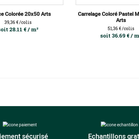
ce Colorée 20x50 Arts
Carrelage Coloré Pastel 
Arts
Prix
39,36 €
/colis
Prix
51,36 €
/colis
soit 28.11 € / m²
soit 36.69 € / 
iement sécurisé
Echantillons grat