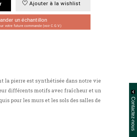
Ajouter à la wishlist
r
der un échantillon
r votre future commande (voir C.G.V.)
t la pierre est synthétisée dans notre vie
eur différents motifs avec fraîcheur et un
Contactez-nous
uis pour les murs et les sols des salles de