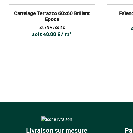
Carrelage Terrazzo 60x60 Brillant
Faïen
Epoca
Prix
52,79 €
/colis
soit 48.88 € / m²
Livraison sur mesure
Pa