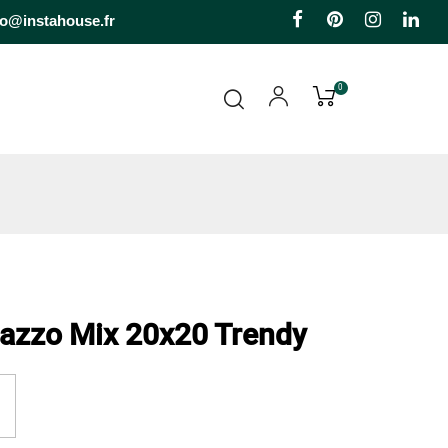
Facebook
Pinterest
Instagr
Li
fo@instahouse.fr
0
razzo Mix 20x20 Trendy