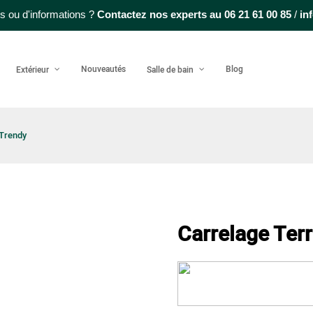
s ou d'informations ?
Contactez nos experts au
06 21 61 00 85
/
in
Nouveautés
Blog
Extérieur
Salle de bain
 Trendy
Carrelage Ter