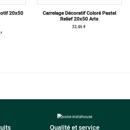
Motif 20x50
Carrelage Décoratif Coloré Pastel
Relief 20x50 Arts
Prix
32,46 €
m²
uits
Qualité et service