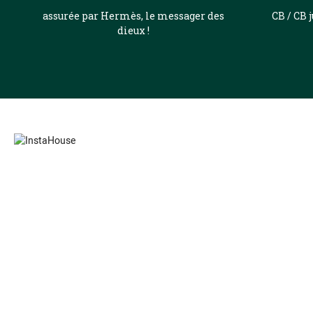
assurée par Hermès, le messager des
CB / CB 
dieux !