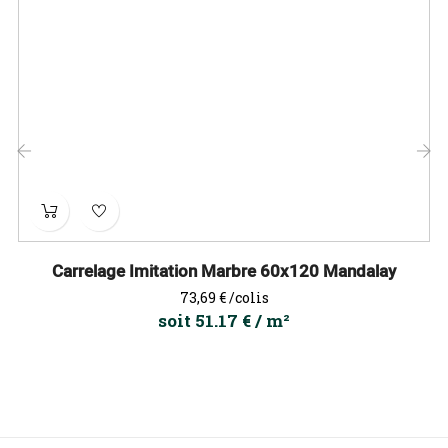
‹
›
Carrelage Imitation Marbre 60x120 Mandalay
Prix
73,69 €
/colis
soit 51.17 € / m²