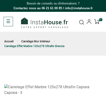
Besoin de conseils ou d'informations ?
Contactez nous au
06 21 61 00 85
/
info@instahouse.fr
Basculer
☰
0
la
navigation
Accueil
Carrelage Mur Intérieur
Carrelage Effet Marbre 120x278 Ultrafin Breccia